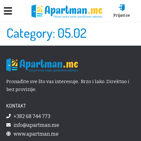
Prijavi se
Category:
05.02
Pronađite sve što vas interesuje. Brzo i lako. Direktno i
bez provizije.
KONTAKT
+382 68 744 773
info@apartman.me
www.apartman.me