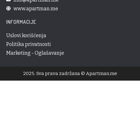
www.apartman.me
INFORMACIJE
Uslovi korišćenja
Politika privatnosti
Marketing - Oglašavanje
2025. Sva prava zadržana © Apartman.me