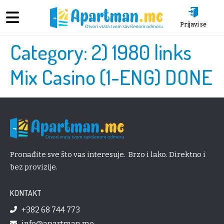
Prijavi se
Category:
2) 1980 links
Mix Casino (1-ENG) DONE
Pronađite sve što vas interesuje. Brzo i lako. Direktno i
bez provizije.
KONTAKT
+382 68 744 773
info@apartman.me