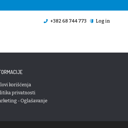
+382 68 744 773
Log in
FORMACIJE
lovi korišćenja
litika privatnosti
rketing - Oglašavanje