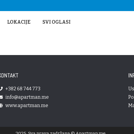
LOKACIJE
SVI OGLASI
KONTAKT
IN
+382 68 744 773
Us
info@apartman.me
Po
www.apartman.me
Ma
2025. Sva prava zadržana © Apartman.me