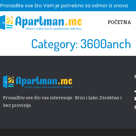
Pronađite sve što Vam je potrebno za odmor iz snova.
POČETNA
Category:
3600anch
Pronađite sve što vas interesuje. Brzo i lako. Direktno i
bez provizije.