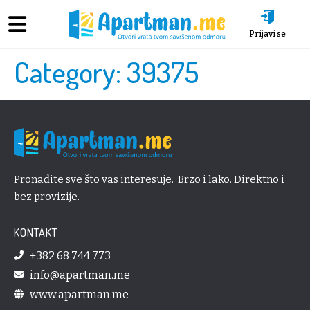
Prijavi se
Category:
39375
Pronađite sve što vas interesuje. Brzo i lako. Direktno i
bez provizije.
KONTAKT
+382 68 744 773
info@apartman.me
www.apartman.me