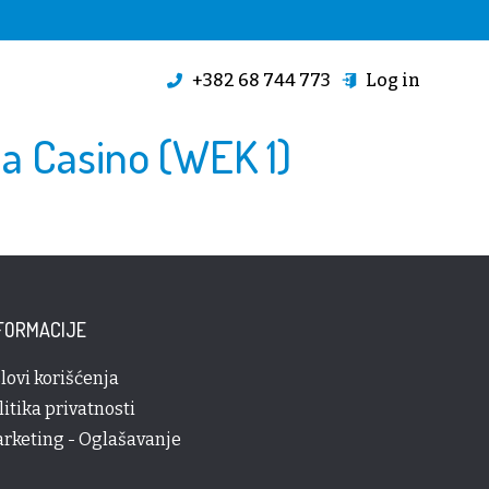
+382 68 744 773
Log in
a Casino (WEK 1)
FORMACIJE
lovi korišćenja
litika privatnosti
rketing - Oglašavanje