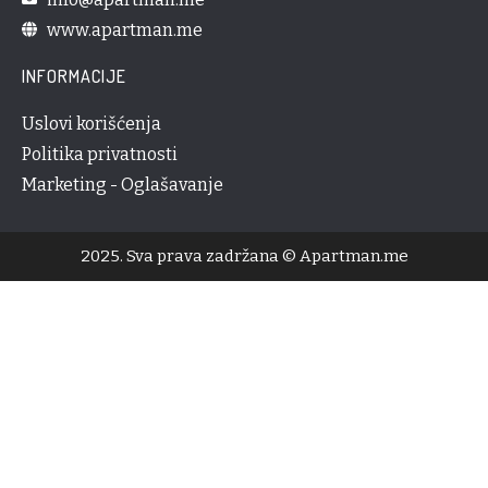
www.apartman.me
INFORMACIJE
Uslovi korišćenja
Politika privatnosti
Marketing - Oglašavanje
2025. Sva prava zadržana © Apartman.me