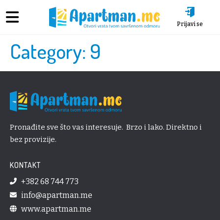
Prijavi se
Category:
9
Pronađite sve što vas interesuje. Brzo i lako. Direktno i
bez provizije.
KONTAKT
+382 68 744 773
info@apartman.me
www.apartman.me