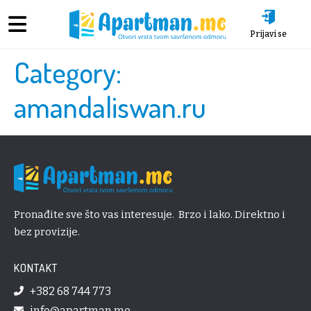
Prijavi se
Category:
amandaliswan.ru
Pronađite sve što vas interesuje. Brzo i lako. Direktno i
bez provizije.
KONTAKT
+382 68 744 773
info@apartman.me