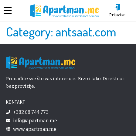
Prijavi se
Category:
antsaat.com
Pronađite sve što vas interesuje. Brzo i lako. Direktno i
bez provizije.
KONTAKT
+382 68 744 773
info@apartman.me
www.apartman.me