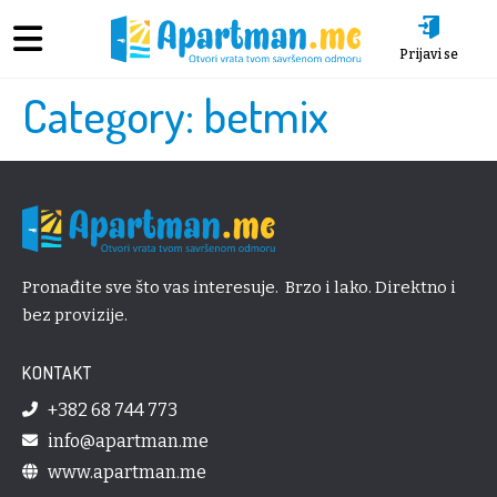
Prijavi se
Category:
betmix
Pronađite sve što vas interesuje. Brzo i lako. Direktno i
bez provizije.
KONTAKT
+382 68 744 773
info@apartman.me
www.apartman.me