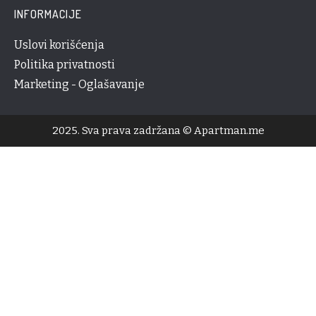
INFORMACIJE
Uslovi korišćenja
Politika privatnosti
Marketing - Oglašavanje
2025. Sva prava zadržana © Apartman.me