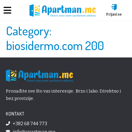
Prijavi se
Category:
biosidermo.com 200
Pronađite sve što vas interesuje. Brzo i lako. Direktno i
bez provizije.
KONTAKT
+382 68 744 773
info@apartman.me