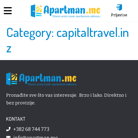
Prijavi se
Category:
capitaltravel.in
z
Pronađite sve što vas interesuje. Brzo i lako. Direktno i
bez provizije.
KONTAKT
+382 68 744 773
info@apartman.me