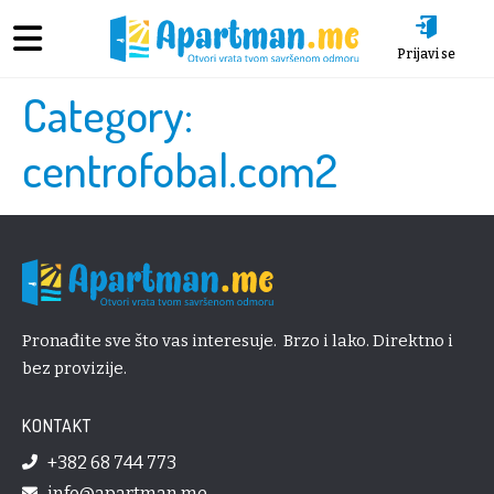
Prijavi se
Category:
centrofobal.com2
Pronađite sve što vas interesuje. Brzo i lako. Direktno i
bez provizije.
KONTAKT
+382 68 744 773
info@apartman.me