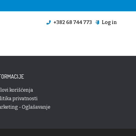
+382 68 744 773
Log in
FORMACIJE
lovi korišćenja
litika privatnosti
rketing - Oglašavanje