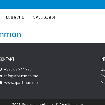
LOKACIJE
SVI OGLASI
ommon
KONTAKT
IN
+382 68 744 773
Us
info@apartman.me
Po
www.apartman.me
Ma
2025. Sva prava zadržana © Apartman.me