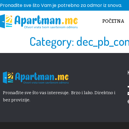
Pronađite sve što Vam je potrebno za odmor iz snova.
POČETNA
Category:
dec_pb_c
Pronađite sve što vas interesuje. Brzo i lako. Direktno i
bez provizije.