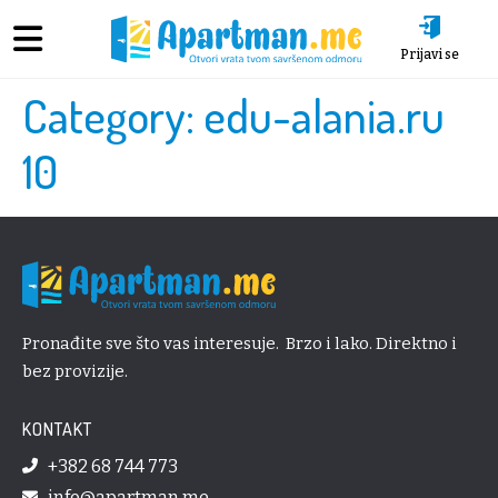
Prijavi se
Category:
edu-alania.ru
10
Pronađite sve što vas interesuje. Brzo i lako. Direktno i
bez provizije.
KONTAKT
+382 68 744 773
info@apartman.me