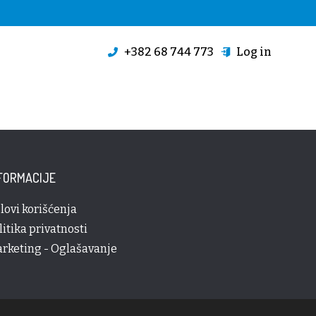
+382 68 744 773
Log in
FORMACIJE
lovi korišćenja
litika privatnosti
rketing - Oglašavanje