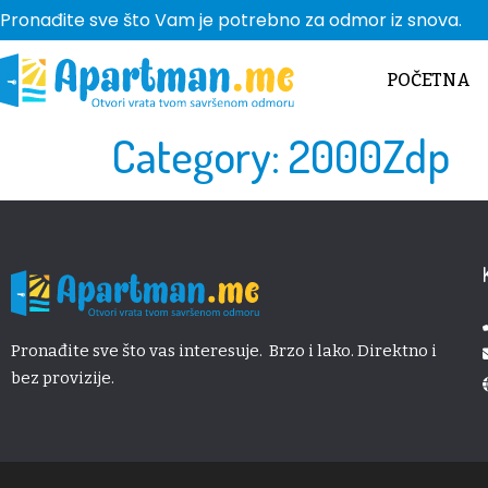
Pronađite sve što Vam je potrebno za odmor iz snova.
POČETNA
Category:
2000Zdp
Pronađite sve što vas interesuje. Brzo i lako. Direktno i
bez provizije.