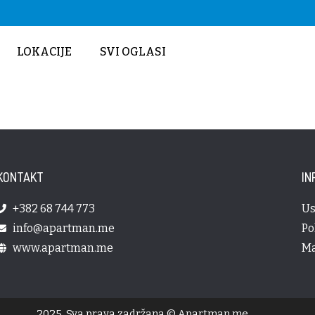
LOKACIJE
SVI OGLASI
KONTAKT
IN
+382 68 744 773
Us
info@apartman.me
Po
www.apartman.me
Ma
2025. Sva prava zadržana © Apartman.me