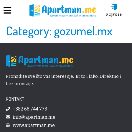
Prijavi se
Category:
gozumel.mx
Pronađite sve što vas interesuje. Brzo i lako. Direktno i
bez provizije.
KONTAKT
+382 68 744 773
info@apartman.me
www.apartman.me