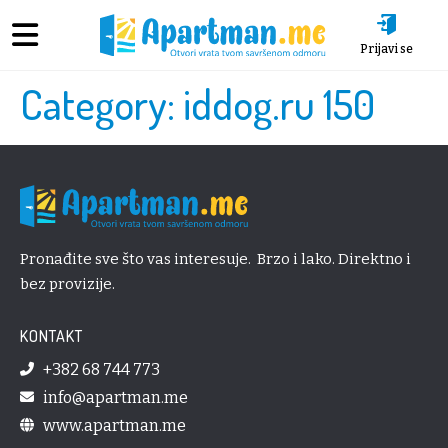
Prijavi se
Category:
iddog.ru 150
Pronađite sve što vas interesuje. Brzo i lako. Direktno i
bez provizije.
KONTAKT
+382 68 744 773
info@apartman.me
www.apartman.me