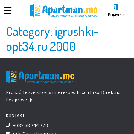
Prijavi se
Category:
igrushki-
opt34.ru 2000
Pronađite sve što vas interesuje. Brzo i lako. Direktno i
bez provizije.
KONTAKT
+382 68 744 773
info@apartman.me