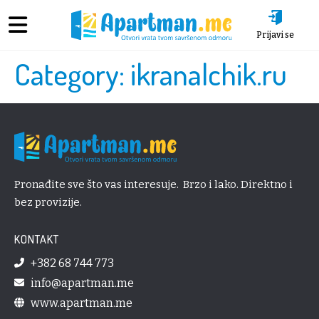
Prijavi se
Category:
ikranalchik.ru
Pronađite sve što vas interesuje. Brzo i lako. Direktno i
bez provizije.
KONTAKT
+382 68 744 773
info@apartman.me
www.apartman.me