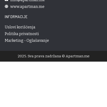
www.apartman.me
INFORMACIJE
Uslovi korišćenja
Politika privatnosti
Marketing - Oglašavanje
2025. Sva prava zadržana © Apartman.me