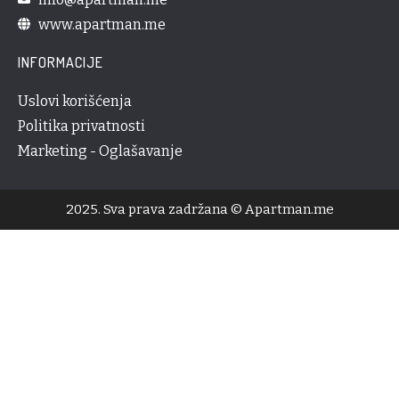
www.apartman.me
INFORMACIJE
Uslovi korišćenja
Politika privatnosti
Marketing - Oglašavanje
2025. Sva prava zadržana © Apartman.me