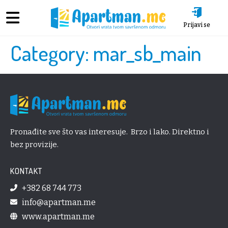
Prijavi se
Category:
mar_sb_main
Pronađite sve što vas interesuje. Brzo i lako. Direktno i
bez provizije.
KONTAKT
+382 68 744 773
info@apartman.me
www.apartman.me