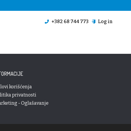
+382 68 744 773
Log in
FORMACIJE
lovi korišćenja
litika privatnosti
rketing - Oglašavanje