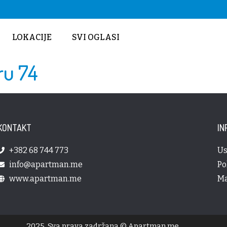
LOKACIJE
SVI OGLASI
ru 74
KONTAKT
IN
+382 68 744 773
Us
info@apartman.me
Po
www.apartman.me
Ma
2025. Sva prava zadržana © Apartman.me