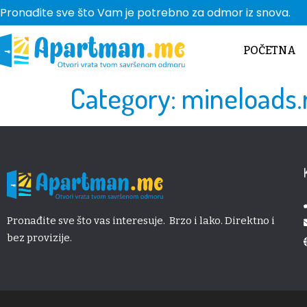
Pronađite sve što Vam je potrebno za odmor iz snova.
POČETNA
Category:
mineloads.
Pronađite sve što vas interesuje. Brzo i lako. Direktno i
bez provizije.