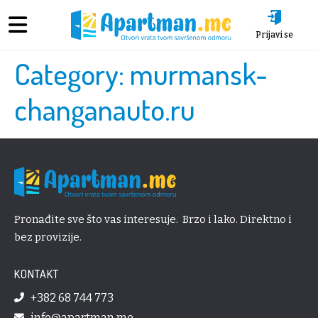
Prijavi se
Category:
murmansk-
changanauto.ru
Pronađite sve što vas interesuje. Brzo i lako. Direktno i
bez provizije.
KONTAKT
+382 68 744 773
info@apartman.me