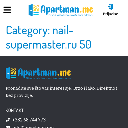
Prijavi se
Category:
nail-
supermaster.ru 50
Pronađite sve što vas interesuje. Brzo i lako. Direktno i
bez provizije.
KONTAKT
+382 68 744 773
info@apartman.me