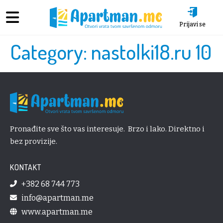
Prijavi se
Category:
nastolki18.ru 10
Pronađite sve što vas interesuje. Brzo i lako. Direktno i
bez provizije.
KONTAKT
+382 68 744 773
info@apartman.me
www.apartman.me