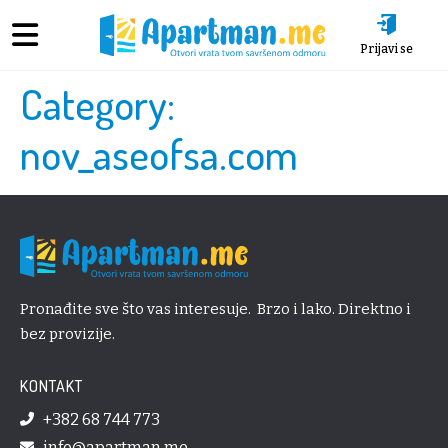
Prijavi se
Category:
nov_aseofsa.com
Pronađite sve što vas interesuje. Brzo i lako. Direktno i
bez provizije.
KONTAKT
+382 68 744 773
info@apartman.me