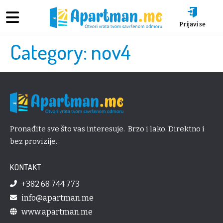
Prijavi se
Category:
nov4
Pronađite sve što vas interesuje. Brzo i lako. Direktno i
bez provizije.
KONTAKT
+382 68 744 773
info@apartman.me
www.apartman.me