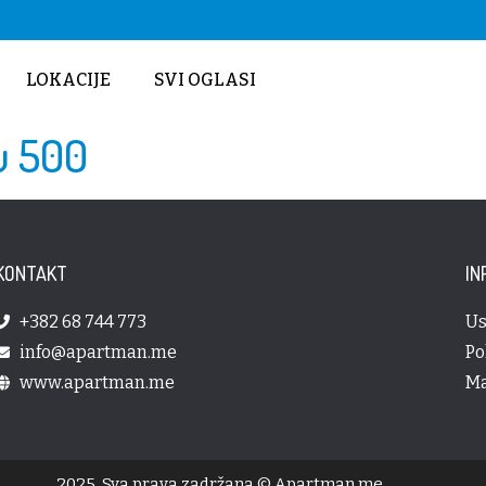
LOKACIJE
SVI OGLASI
u 500
KONTAKT
IN
+382 68 744 773
Us
info@apartman.me
Po
www.apartman.me
Ma
2025. Sva prava zadržana © Apartman.me