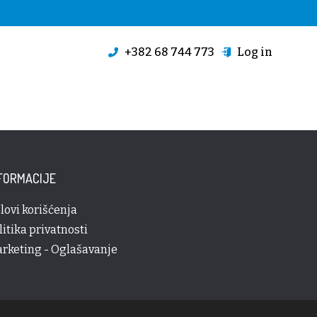
+382 68 744 773
Log in
FORMACIJE
lovi korišćenja
litika privatnosti
rketing - Oglašavanje