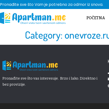
Pronađite sve što Vam je potrebno za odmor iz snova.
POČETNA
Category:
onevroze.r
Pronađite sve što vas interesuje. Brzo i lako. Direktno i
bez provizije.