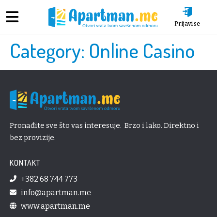
Prijavi se
Category:
Online Casino
Pronađite sve što vas interesuje. Brzo i lako. Direktno i
bez provizije.
KONTAKT
+382 68 744 773
info@apartman.me
www.apartman.me