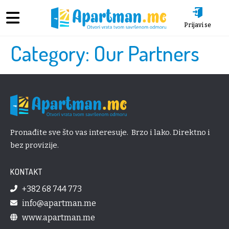
Prijavi se
Category:
Our Partners
Pronađite sve što vas interesuje. Brzo i lako. Direktno i
bez provizije.
KONTAKT
+382 68 744 773
info@apartman.me
www.apartman.me