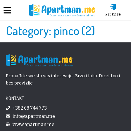
Prijavi se
Category:
pinco (2)
Pronađite sve što vas interesuje. Brzo i lako. Direktno i
bez provizije.
KONTAKT
+382 68 744 773
info@apartman.me
www.apartman.me