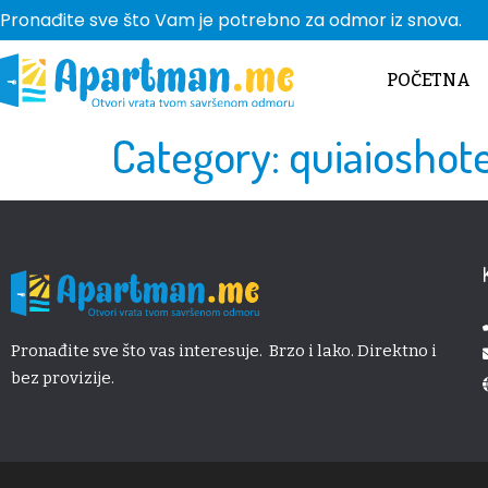
Pronađite sve što Vam je potrebno za odmor iz snova.
POČETNA
Category:
quiaioshote
Pronađite sve što vas interesuje. Brzo i lako. Direktno i
bez provizije.