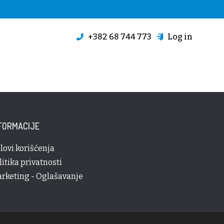
+382 68 744 773
Log in
FORMACIJE
lovi korišćenja
litika privatnosti
rketing - Oglašavanje