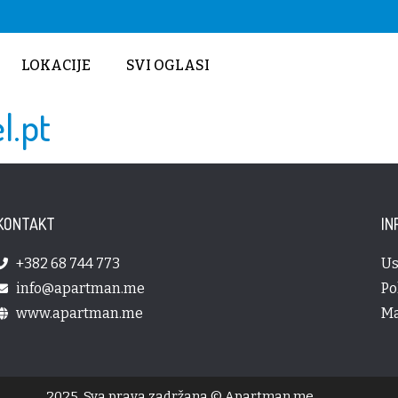
LOKACIJE
SVI OGLASI
l.pt
KONTAKT
IN
+382 68 744 773
Us
info@apartman.me
Po
www.apartman.me
Ma
2025. Sva prava zadržana © Apartman.me