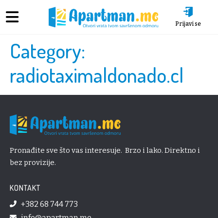
Prijavi se
Category:
radiotaximaldonado.cl
Pronađite sve što vas interesuje. Brzo i lako. Direktno i
bez provizije.
KONTAKT
+382 68 744 773
info@apartman.me