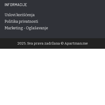
INFORMACIJE
Uslovi korišćenja
Politika privatnosti
Marketing - Oglašavanje
2025. Sva prava zadržana © Apartman.me