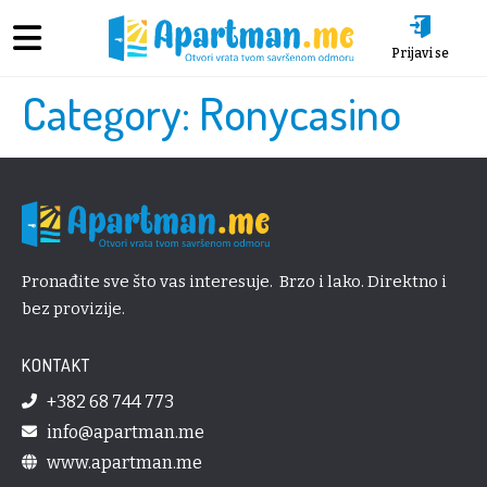
Prijavi se
Category:
Ronycasino
Pronađite sve što vas interesuje. Brzo i lako. Direktno i
bez provizije.
KONTAKT
+382 68 744 773
info@apartman.me
www.apartman.me