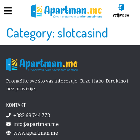
Prijavi se
Category:
slotcasind
Pronađite sve što vas interesuje. Brzo i lako. Direktno i
bez provizije.
KONTAKT
+382 68 744 773
info@apartman.me
www.apartman.me