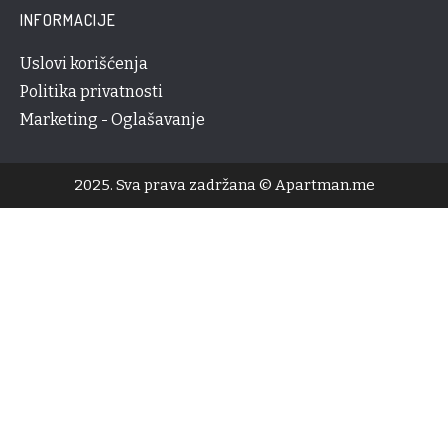
INFORMACIJE
Uslovi korišćenja
Politika privatnosti
Marketing - Oglašavanje
2025. Sva prava zadržana © Apartman.me