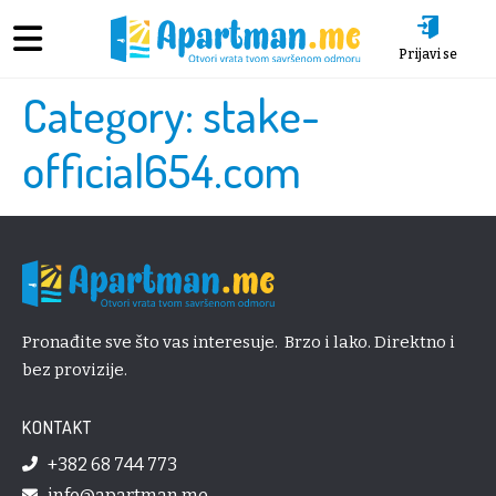
Prijavi se
Category:
stake-
official654.com
Pronađite sve što vas interesuje. Brzo i lako. Direktno i
bez provizije.
KONTAKT
+382 68 744 773
info@apartman.me