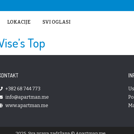
LOKACIJE
SVI OGLASI
ise’s Top
KONTAKT
IN
+382 68 744 773
Us
info@apartman.me
Po
www.apartman.me
Ma
2025. Sva prava zadržana © Apartman.me