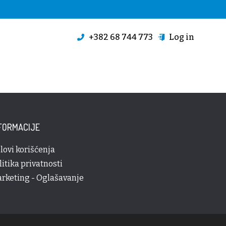
+382 68 744 773
Log in
FORMACIJE
lovi korišćenja
litika privatnosti
rketing - Oglašavanje