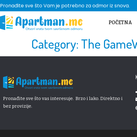
Pronađite sve što Vam je potrebno za odmor iz snova.
POČETNA
Category:
The GameW
Pronađite sve što vas interesuje. Brzo i lako. Direktno i
bez provizije.