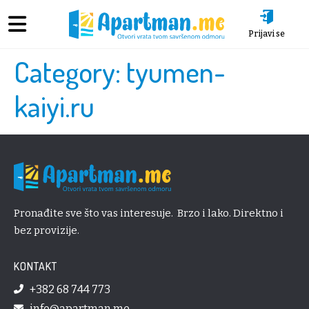
Prijavi se
Category:
tyumen-
kaiyi.ru
Pronađite sve što vas interesuje. Brzo i lako. Direktno i
bez provizije.
KONTAKT
+382 68 744 773
info@apartman.me