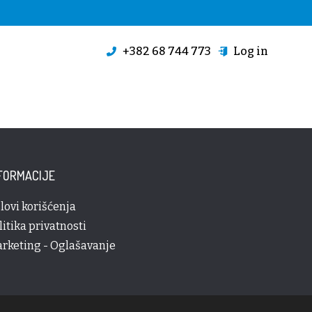
+382 68 744 773
Log in
FORMACIJE
lovi korišćenja
litika privatnosti
rketing - Oglašavanje