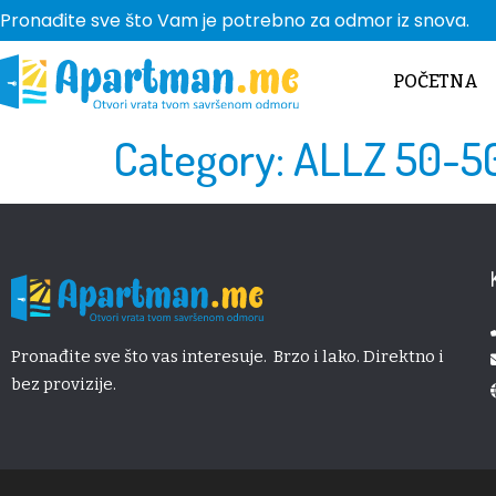
Pronađite sve što Vam je potrebno za odmor iz snova.
POČETNA
Category:
ALLZ 50-5
Pronađite sve što vas interesuje. Brzo i lako. Direktno i
bez provizije.