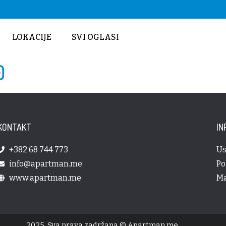
LOKACIJE
SVI OGLASI
0
KONTAKT
IN
+382 68 744 773
Us
info@apartman.me
Po
www.apartman.me
Ma
2025. Sva prava zadržana © Apartman.me