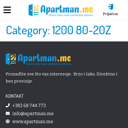
Prijavi se
Category:
1200 80-20Z
Pronađite sve što vas interesuje. Brzo i lako. Direktno i
bez provizije.
KONTAKT
+382 68 744 773
info@apartman.me
www.apartman.me