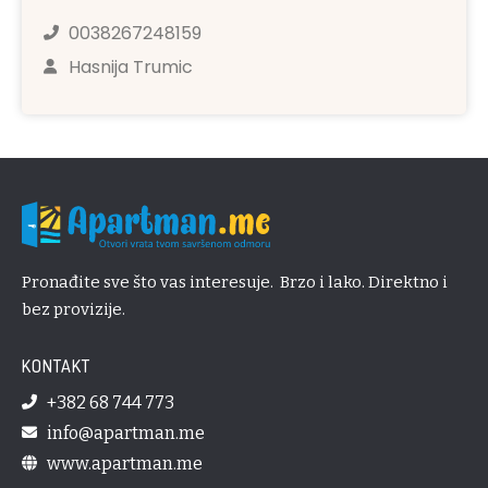
0038267248159
Hasnija Trumic
Pronađite sve što vas interesuje. Brzo i lako. Direktno i
bez provizije.
KONTAKT
+382 68 744 773
info@apartman.me
www.apartman.me