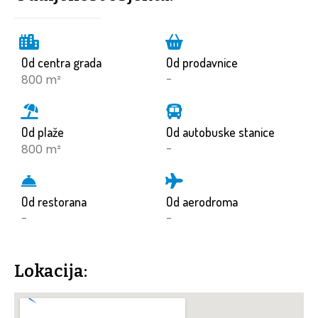
Od centra grada
Od prodavnice
800 m²
-
Od plaže
Od autobuske stanice
800 m²
-
Od restorana
Od aerodroma
-
-
Lokacija: