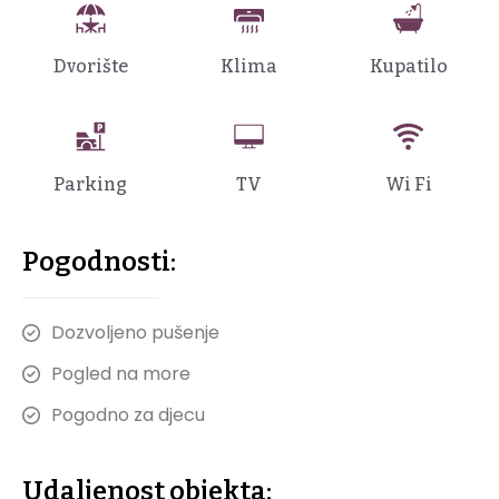
Dvorište
Klima
Kupatilo
Parking
TV
Wi Fi
Pogodnosti:
Dozvoljeno pušenje
Pogled na more
Pogodno za djecu
Udaljenost objekta: