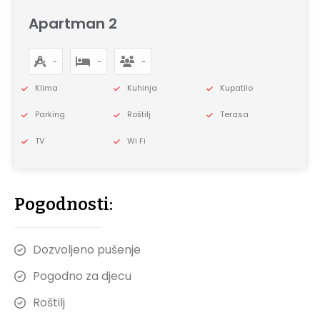
Apartman 2
-
-
-
Klima
Kuhinja
Kupatilo
Parking
Roštilj
Terasa
TV
Wi Fi
Pogodnosti:
Dozvoljeno pušenje
Pogodno za djecu
Roštilj