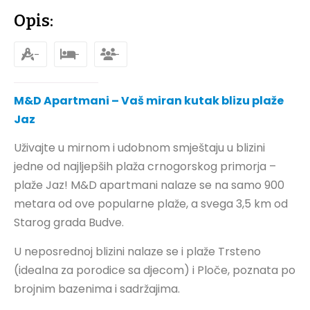
Opis:
-
-
-
M&D Apartmani – Vaš miran kutak blizu plaže
Jaz
Uživajte u mirnom i udobnom smještaju u blizini
jedne od najljepših plaža crnogorskog primorja –
plaže Jaz! M&D apartmani nalaze se na samo 900
metara od ove popularne plaže, a svega 3,5 km od
Starog grada Budve.
U neposrednoj blizini nalaze se i plaže Trsteno
(idealna za porodice sa djecom) i Ploče, poznata po
brojnim bazenima i sadržajima.