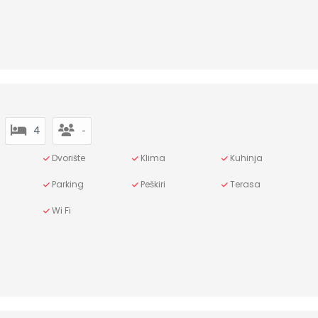
4
-
Dvorište
Klima
Kuhinja
Parking
Peškiri
Terasa
Wi Fi