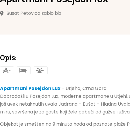
Busat Petovica zabio bb
Opis:
-
-
-
Apartmani Posejdon Lux
– Utjeha, Crna Gora
Dobrodošli u Posejdon Lux, moderne apartmane u Utjehi, u
još uvek netaknutih uvala Jadrana – Bušat – Hladna Uvala.
miru, savršena je za goste koji žele pobeći od gužve i uživati
Objekat je smešten na 9 minuta hoda od poznate plaže Pal