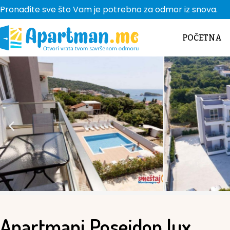
Pronađite sve što Vam je potrebno za odmor iz snova.
POČETNA
Apartmani Posejdon lux