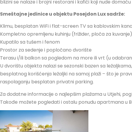
blizini se nalaze i brojni restorani i kafići koji nude domaću
Smeštajne jedinice u objektu Posejdon Lux sadrže:
Klimu, besplatan WiFi i flat-screen TV sa kablovskim kan
Kompletno opremljenu kuhinju (frižider, ploča za kuvanje
Kupatilo sa tušem i fenom
Prostor za sedenje i popločano dvorište
Terasu i/ili balkon sa pogledom na more ili vrt (u odabra
U dvorištu objekta nalazi se sezonski bazen sa ležaljkama
besplatnog korišćenja ležaljki na samoj plaži – što je pr
raspolaganju besplatan privatni parking.
Za dodatne informacije o najlepšim plažama u Utjehi, pogledaj
Takođe možete pogledati i ostalu ponudu apartmana u Bar