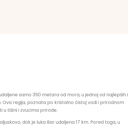
daljene samo 350 metara od mora, u jednoj od najlepših i
 Ova regija, poznata po kristalno čistoj vodi i prirodnom
 u tišini i zvucima prirode.
juskovo, dok je luka Bar udaljena 17 km. Pored toga, u