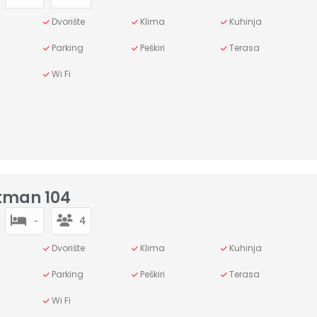
Dvorište
Klima
Kuhinja
Parking
Peškiri
Terasa
Wi Fi
tman 104
-
4
Dvorište
Klima
Kuhinja
Parking
Peškiri
Terasa
Wi Fi