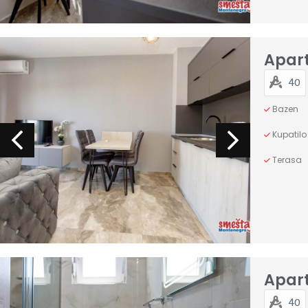
Apar
40
Bazen
Kupatilo
Terasa
Apar
40