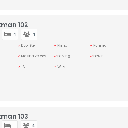
tman 102
4
4
Dvorište
Klima
Kuhinja
Mašina za veš
Parking
Peškiri
TV
Wi Fi
tman 103
-
4