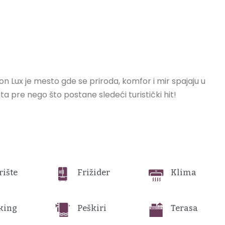
don Lux je mesto gde se priroda, komfor i mir spajaju u
ta pre nego što postane sledeći turistički hit!
rište
Frižider
Klima
king
Peškiri
Terasa