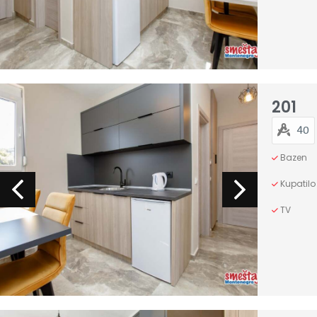
201
40
Bazen
Kupatilo
TV