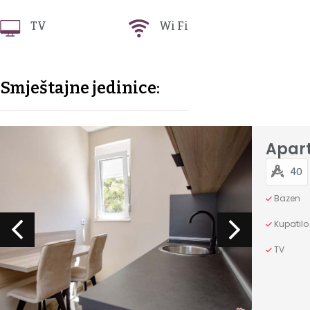
TV
Wi Fi
Smještajne jedinice:
Apar
40
Bazen
Kupatilo
TV