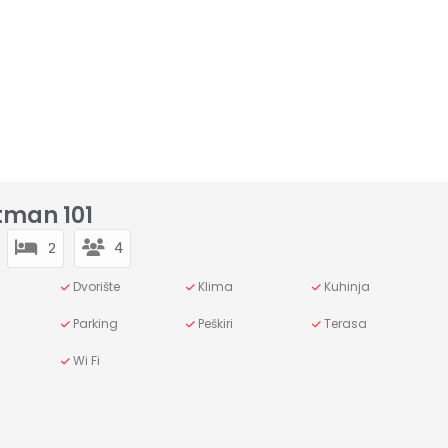
tman 101
2
4
Dvorište
Klima
Kuhinja
Parking
Peškiri
Terasa
Wi Fi