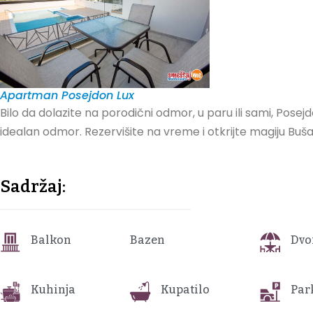
Apartman Posejdon Lux
Bilo da dolazite na porodični odmor, u paru ili sami, Posej
idealan odmor. Rezervišite na vreme i otkrijte magiju Buša
Sadržaj:
Balkon
Bazen
Dvo
Kuhinja
Kupatilo
Par