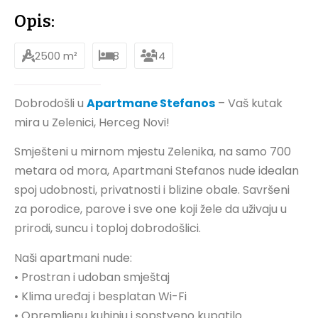
Opis:
2500 m²
8
14
Dobrodošli u
Apartmane Stefanos
– Vaš kutak
mira u Zelenici, Herceg Novi!
Smješteni u mirnom mjestu Zelenika, na samo 700
metara od mora, Apartmani Stefanos nude idealan
spoj udobnosti, privatnosti i blizine obale. Savršeni
za porodice, parove i sve one koji žele da uživaju u
prirodi, suncu i toploj dobrodošlici.
Naši apartmani nude:
• Prostran i udoban smještaj
• Klima uređaj i besplatan Wi-Fi
• Opremljenu kuhinju i sopstveno kupatilo