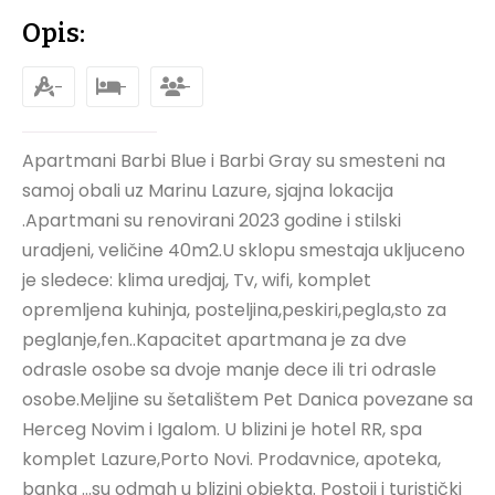
Opis:
-
-
-
Apartmani Barbi Blue i Barbi Gray su smesteni na
samoj obali uz Marinu Lazure, sjajna lokacija
.Apartmani su renovirani 2023 godine i stilski
uradjeni, veličine 40m2.U sklopu smestaja ukljuceno
je sledece: klima uredjaj, Tv, wifi, komplet
opremljena kuhinja, posteljina,peskiri,pegla,sto za
peglanje,fen..Kapacitet apartmana je za dve
odrasle osobe sa dvoje manje dece ili tri odrasle
osobe.Meljine su šetalištem Pet Danica povezane sa
Herceg Novim i Igalom. U blizini je hotel RR, spa
komplet Lazure,Porto Novi. Prodavnice, apoteka,
banka …su odmah u blizini objekta. Postoji i turistički