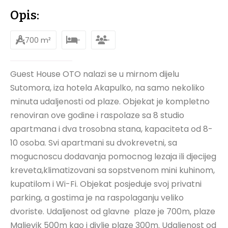
Opis:
700 m²
-
-
Guest House OTO nalazi se u mirnom dijelu
Sutomora, iza hotela Akapulko, na samo nekoliko
minuta udaljenosti od plaze. Objekat je kompletno
renoviran ove godine i raspolaze sa 8 studio
apartmana i dva trosobna stana, kapaciteta od 8-
10 osoba. Svi apartmani su dvokrevetni, sa
mogucnoscu dodavanja pomocnog lezaja ili djecijeg
kreveta,klimatizovani sa sopstvenom mini kuhinom,
kupatilom i Wi-Fi. Objekat posjeduje svoj privatni
parking, a gostima je na raspolaganju veliko
dvoriste. Udaljenost od glavne plaze je 700m, plaze
Maljevik 500m kao i divlje plaze 300m. Udaljenost od